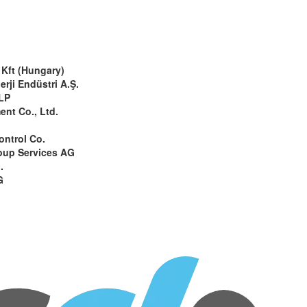
Kft (Hungary)
rji Endüstri A.Ş.
LP
ent Co., Ltd.
ntrol Co.
oup Services AG
.
G