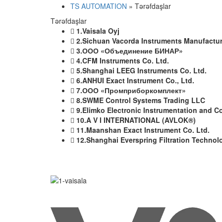
TS AUTOMATION
» Tərəfdaşlar
Tərəfdaşlar
1.Vaisala Oyj
2.Sichuan Vacorda Instruments Manufacturi
3.ООО «Объединение БИНАР»
4.CFM Instruments Co. Ltd.
5.Shanghai LEEG Instruments Co. Ltd.
6.ANHUI Exact Instrument Co., Ltd.
7.ООО «Промприборкомплект»
8.SWME Control Systems Trading LLC
9.Elimko Electronic Instrumentation and Co
10.A V I INTERNATIONAL (AVLOK®)
11.Maanshan Exact Instrument Co. Ltd.
12.Shanghai Everspring Filtration Technol