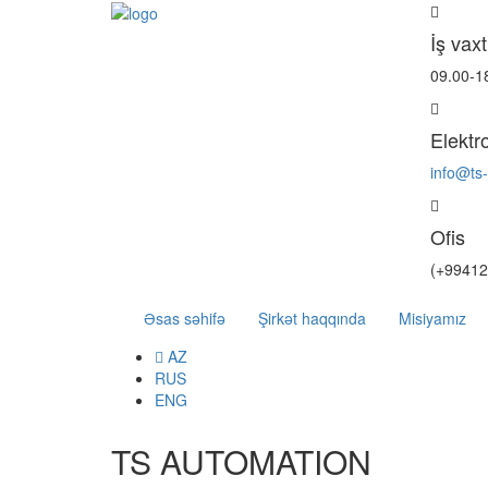
İş vaxt
09.00-1
Elektr
info@ts
Ofis
(+99412
Əsas səhifə
Şirkət haqqında
Misiyamız
AZ
RUS
ENG
TS AUTOMATION