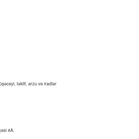
üşəcəyi, təklif, arzu və iradlar
çəsi 4A.