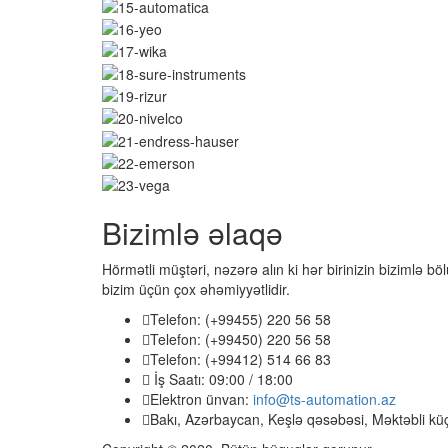
Bizimlə əlaqə
Hörmətli müştəri, nəzərə alın ki hər birinizin bizimlə böl
bizim üçün çox əhəmiyyətlidir.
Telefon: (+99455) 220 56 58
Telefon: (+99450) 220 56 58
Telefon: (+99412) 514 66 83
İş Saatı: 09:00 / 18:00
Elektron ünvan:
info@ts-automation.az
Bakı, Azərbaycan, Keşlə qəsəbəsi, Məktəbli kü