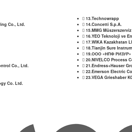
13.Technowrapp
ng Co., Ltd.
14.Concetti S.p.A.
15.MMG Müszerszerviz 
16.YEO Teknoloji ve Ene
17.WIKA Kazakhstan L
18.Tianjin Sure Instrum
19.ООО «НПФ РИЗУР»
20.NIVELCO Process Co
ntrol Co., Ltd.
21.Endress+Hauser Gr
22.Emerson Electric Co
23.VEGA Grieshaber K
ogy Co. Ltd.