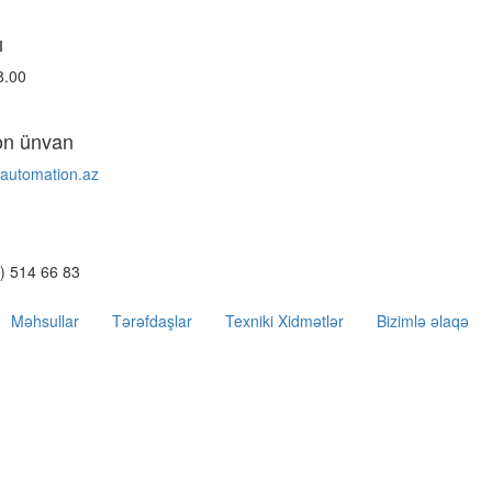
ı
8.00
on ünvan
-automation.az
) 514 66 83
Məhsullar
Tərəfdaşlar
Texniki Xidmətlər
Bizimlə əlaqə